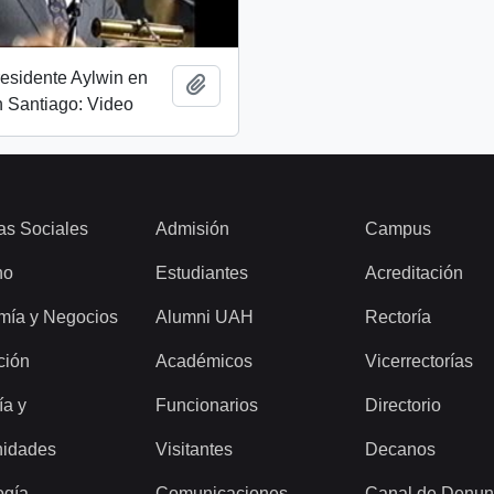
esidente Aylwin en
Add to clipboard
 Santiago: Video
as Sociales
Admisión
Campus
ho
Estudiantes
Acreditación
mía y Negocios
Alumni UAH
Rectoría
ción
Académicos
Vicerrectorías
ía y
Funcionarios
Directorio
idades
Visitantes
Decanos
ogía
Comunicaciones
Canal de Denun