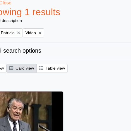
Close
wing 1 results
l description
Remove filter:
 Patricio
Video
 search options
ew
Card view
Table view