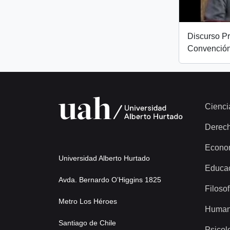
Discurso Pr
Convención
Cienci
Derec
Econo
Universidad Alberto Hurtado
Educa
Avda. Bernardo O’Higgins 1825
Filosof
Metro Los Héroes
Human
Santiago de Chile
Psicol