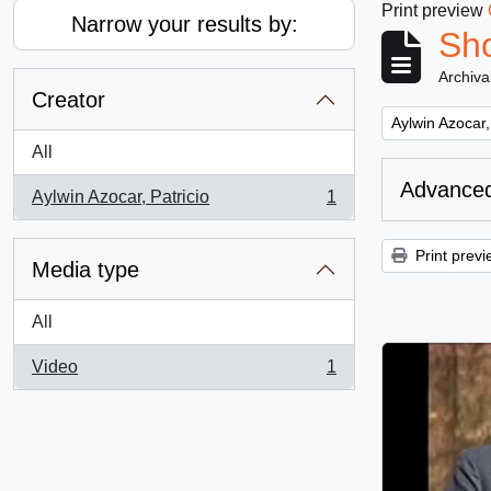
Print preview
Narrow your results by:
Sho
Archiva
Creator
Remove filter:
Aylwin Azocar,
All
Advanced
Aylwin Azocar, Patricio
1
, 1 results
Print previ
Media type
All
Video
1
, 1 results