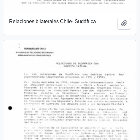
Relaciones bilaterales Chile- Sudáfrica
Añadi