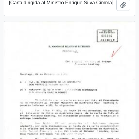
[Carta dirigida al Ministro Enrique Silva Cimma]
Añadi