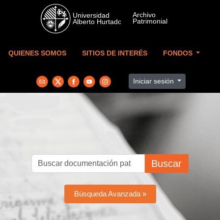
Skip to main content
QUIENES SOMOS
SITIOS DE INTERÉS
FONDOS
Iniciar sesión
Buscar
Búsqueda Avanzada »