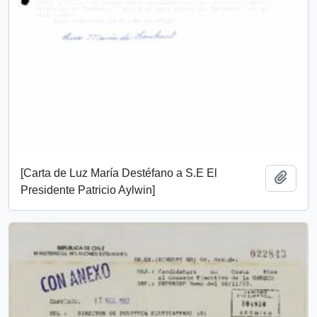
[Carta de Luz María Destéfano a S.E El
Añadi
Presidente Patricio Aylwin]