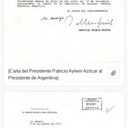
[Carta del Presidente Patricio Aylwin Azócar al
Añadi
Presidente de Argentina]