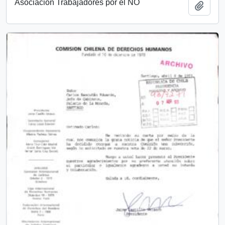
Asociación Trabajadores por el NO
Añadi