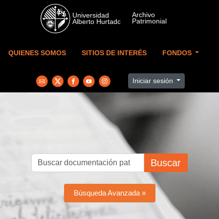
Skip to main content
QUIENES SOMOS
SITIOS DE INTERÉS
FONDOS
Iniciar sesión
Buscar
Búsqueda Avanzada »