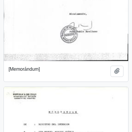
[Memorándum]
Añadi