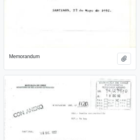
Memorandum
Añadi