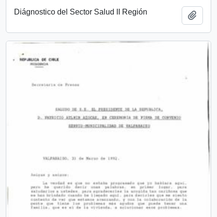
Diágnostico del Sector Salud II Región
Añadi