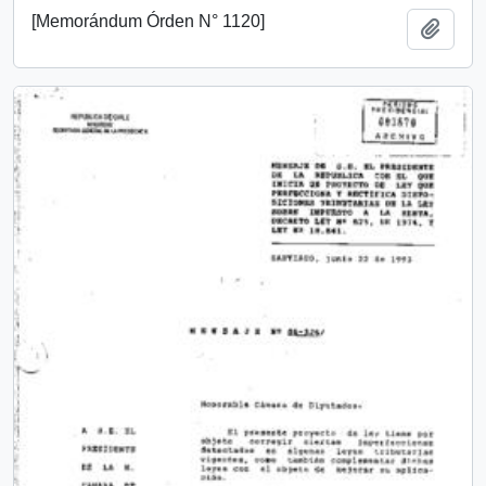
[Memorándum Órden N° 1120]
Añadi