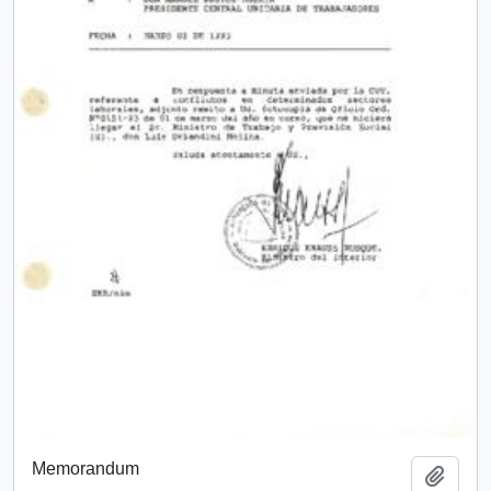
Memorandum
Añadi