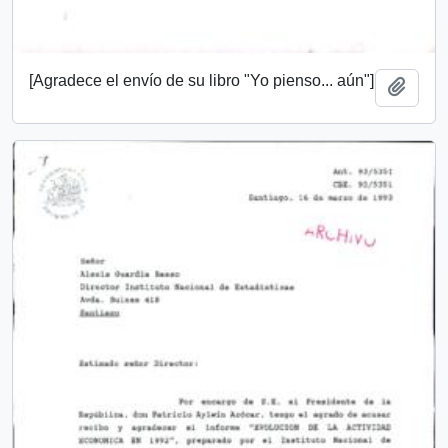
[Agradece el envío de su libro "Yo pienso... aún"]
Añadi