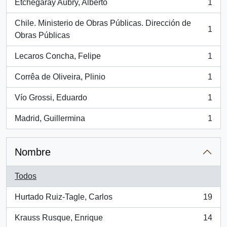
Etchegaray Aubry, Alberto
1
, 1 resultados
Chile. Ministerio de Obras Públicas. Dirección de
1
, 1 resultados
Obras Públicas
Lecaros Concha, Felipe
1
, 1 resultados
Corrêa de Oliveira, Plinio
1
, 1 resultados
Vío Grossi, Eduardo
1
, 1 resultados
Madrid, Guillermina
1
, 1 resultados
Nombre
Todos
Hurtado Ruiz-Tagle, Carlos
19
, 19 resultados
Krauss Rusque, Enrique
14
, 14 resultados