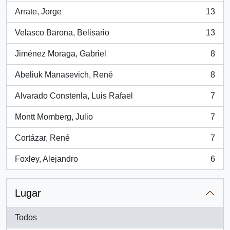
Arrate, Jorge
13
, 13 resultados
Velasco Barona, Belisario
13
, 13 resultados
Jiménez Moraga, Gabriel
8
, 8 resultados
Abeliuk Manasevich, René
8
, 8 resultados
Alvarado Constenla, Luis Rafael
7
, 7 resultados
Montt Momberg, Julio
7
, 7 resultados
Cortázar, René
7
, 7 resultados
Foxley, Alejandro
6
, 6 resultados
Lugar
Todos