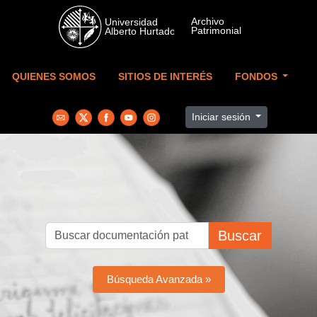
Skip to main content
QUIENES SOMOS
SITIOS DE INTERÉS
FONDOS
Iniciar sesión
Buscar
Búsqueda Avanzada »