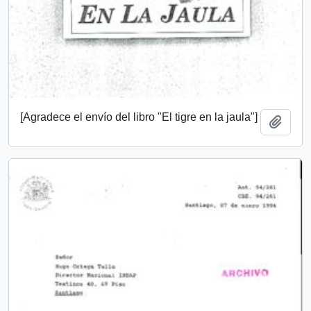
[Agradece el envío del libro "El tigre en la jaula"]
Añadi