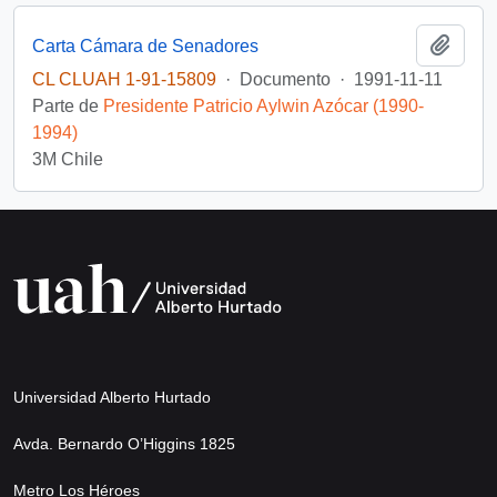
Añadi
Carta Cámara de Senadores
CL CLUAH 1-91-15809
·
Documento
·
1991-11-11
Parte de
Presidente Patricio Aylwin Azócar (1990-
1994)
3M Chile
Universidad Alberto Hurtado
Avda. Bernardo O’Higgins 1825
Metro Los Héroes