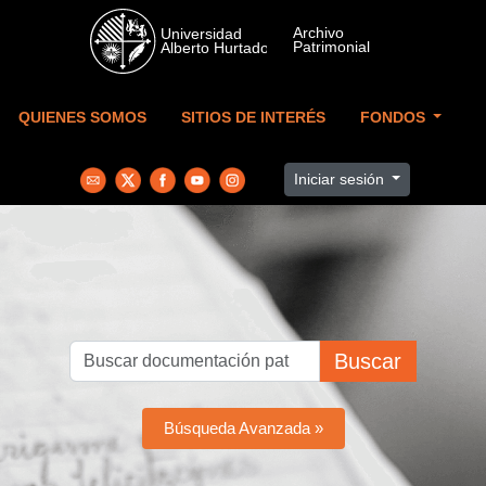
Skip to main content
QUIENES SOMOS
SITIOS DE INTERÉS
FONDOS
Iniciar sesión
Buscar
Búsqueda Avanzada »