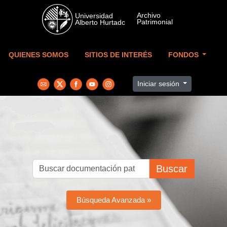
Skip to main content
QUIENES SOMOS
SITIOS DE INTERÉS
FONDOS
Iniciar sesión
Buscar
Búsqueda Avanzada »