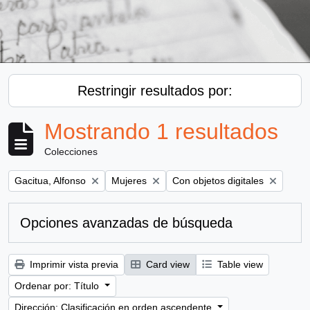
Restringir resultados por:
Mostrando 1 resultados
Colecciones
Remove filter:
Remove filter:
Remove filter:
Gacitua, Alfonso
Mujeres
Con objetos digitales
Opciones avanzadas de búsqueda
Imprimir vista previa
Card view
Table view
Ordenar por: Título
Dirección: Clasificación en orden ascendente