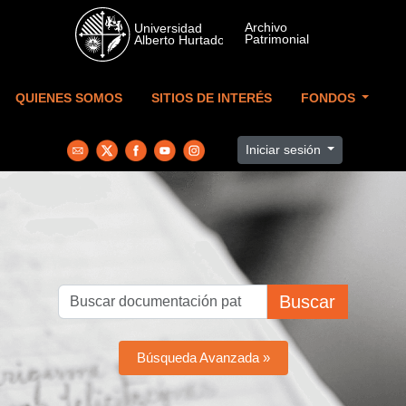
Skip to main content
QUIENES SOMOS
SITIOS DE INTERÉS
FONDOS
Iniciar sesión
Buscar
Búsqueda Avanzada »