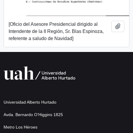
[Oficio del Asesore Presidencial dirigido al
Añadi
Intendente de la II Región, Sr. Blas Espinoza,
referente a saludo de Navidad]
Universidad Alberto Hurtado
Avda. Bernardo O’Higgins 1825
Metro Los Héroes