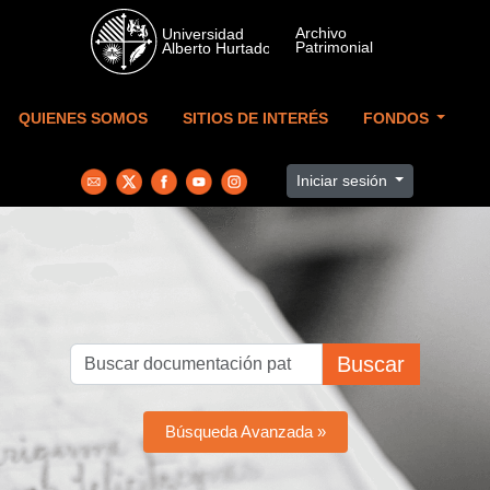
Skip to main content
QUIENES SOMOS
SITIOS DE INTERÉS
FONDOS
Iniciar sesión
Buscar
Búsqueda Avanzada »