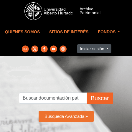
Skip to main content
QUIENES SOMOS
SITIOS DE INTERÉS
FONDOS
Iniciar sesión
Buscar
Búsqueda Avanzada »