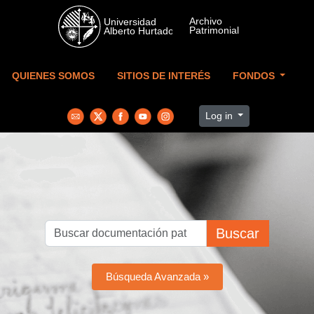
Skip to main content
QUIENES SOMOS
SITIOS DE INTERÉS
FONDOS
Log in
Buscar
Búsqueda Avanzada »