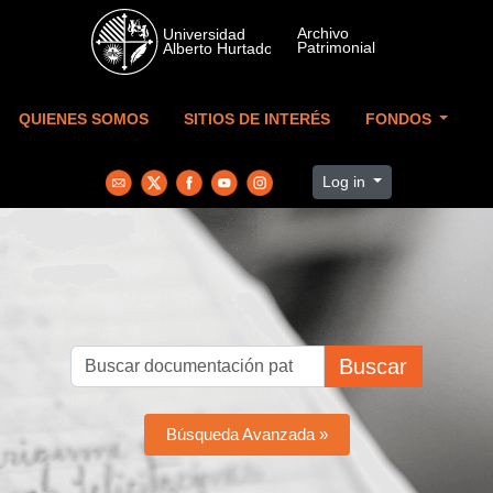
Skip to main content
QUIENES SOMOS
SITIOS DE INTERÉS
FONDOS
Log in
Buscar
Búsqueda Avanzada »