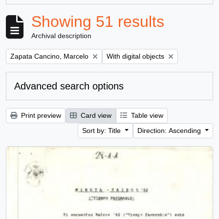
Showing 51 results
Archival description
Remove filter:
Remove filter:
Zapata Cancino, Marcelo
With digital objects
Advanced search options
Print preview
Card view
Table view
Sort by: Title
Direction: Ascending