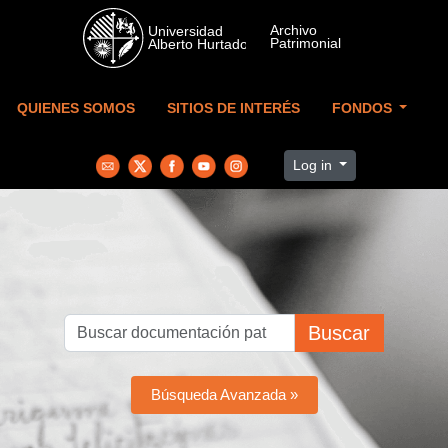
Skip to main content
QUIENES SOMOS
SITIOS DE INTERÉS
FONDOS
Log in
Buscar
Búsqueda Avanzada »