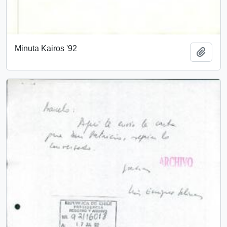
Minuta Kairos '92
Add t