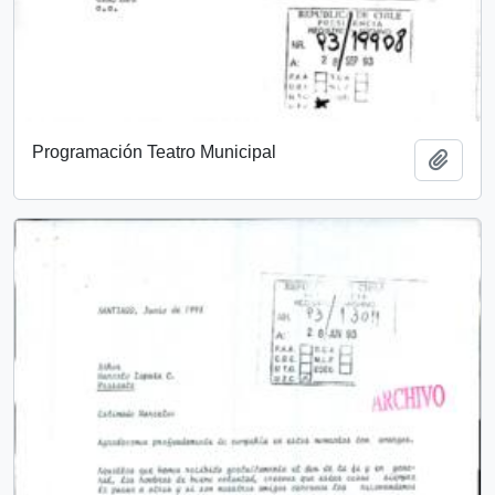
Programación Teatro Municipal
Add t