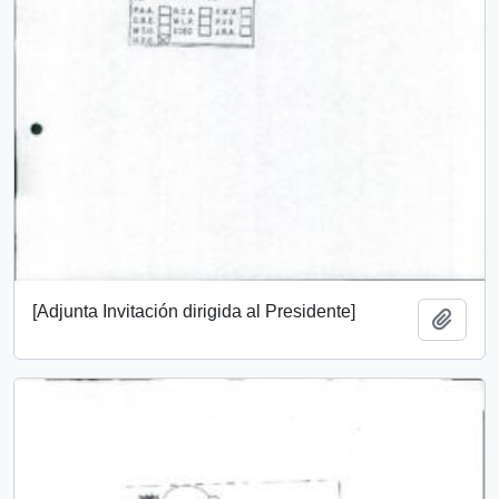
[Adjunta Invitación dirigida al Presidente]
Add t