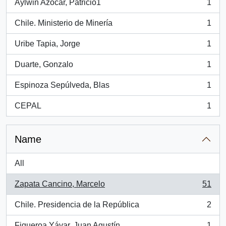
Aylwin Azócar, Patricio1
1
, 1 results
Chile. Ministerio de Minería
1
, 1 results
Uribe Tapia, Jorge
1
, 1 results
Duarte, Gonzalo
1
, 1 results
Espinoza Sepúlveda, Blas
1
, 1 results
CEPAL
1
, 1 results
Name
All
Zapata Cancino, Marcelo
51
, 51 results
Chile. Presidencia de la República
2
, 2 results
Figueroa Yávar, Juan Agustín
1