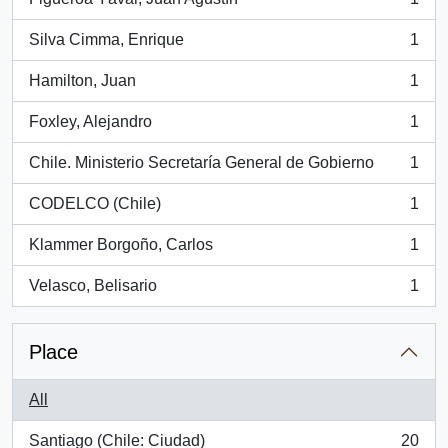
, 1 results
Silva Cimma, Enrique
1
, 1 results
Hamilton, Juan
1
, 1 results
Foxley, Alejandro
1
, 1 results
Chile. Ministerio Secretaría General de Gobierno
1
, 1 results
CODELCO (Chile)
1
, 1 results
Klammer Borgoño, Carlos
1
, 1 results
Velasco, Belisario
1
, 1 results
Place
All
Santiago (Chile: Ciudad)
20