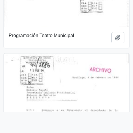
Programación Teatro Municipal
Add t