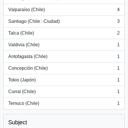
, 20 results
Valparaíso (Chile)
4
, 4 results
Santiago (Chile : Ciudad)
3
, 3 results
Talca (Chile)
2
, 2 results
Valdivia (Chile)
1
, 1 results
Antofagasta (Chile)
1
, 1 results
Concepción (Chile)
1
, 1 results
Tokio (Japón)
1
, 1 results
Corral (Chile)
1
, 1 results
Temuco (Chile)
1
, 1 results
Subject