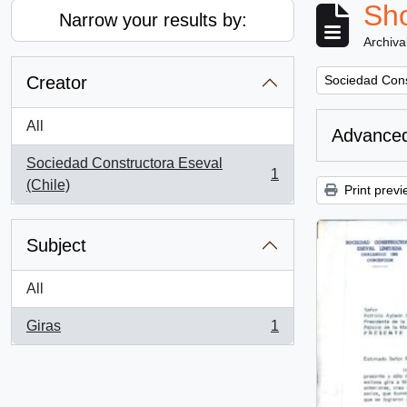
Sho
Narrow your results by:
Archiva
Remove filter:
Creator
Sociedad Cons
All
Advanced
Sociedad Constructora Eseval
1
, 1 results
(Chile)
Print previ
Subject
All
Giras
1
, 1 results