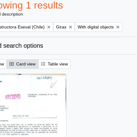
wing 1 results
l description
Remove filter:
Remove filter:
tructora Eseval (Chile)
Giras
With digital objects
 search options
ew
Card view
Table view