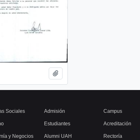
Add to clipboard
as Sociales
Admisión
Campus
ho
Estudiantes
Acreditación
mía y Negocios
Alumni UAH
Rectoría