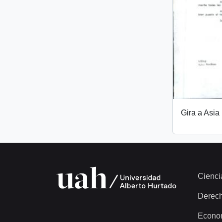
Gira a Asia
Cienci
Derec
Econo