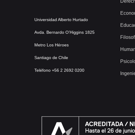
Derec
Econo
Universidad Alberto Hurtado
Educa
Avda. Bernardo O’Higgins 1825
Filosof
Metro Los Héroes
Human
Santiago de Chile
Psicol
Teléfono +56 2 2692 0200
Ingeni