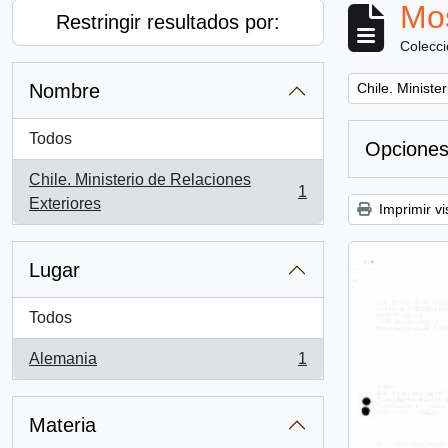
Mos
Restringir resultados por:
Colecc
Remove filter:
Nombre
Chile. Ministe
Todos
Opciones
Chile. Ministerio de Relaciones
1
, 1 resultados
Exteriores
Imprimir vi
Lugar
Todos
Alemania
1
, 1 resultados
Materia