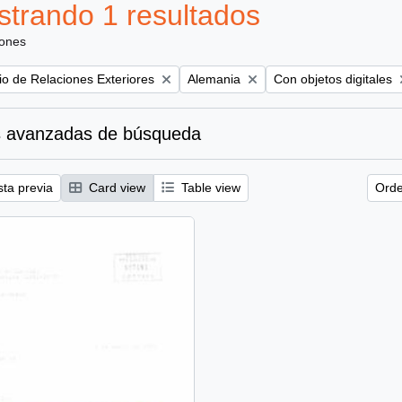
trando 1 resultados
iones
Remove filter:
Remove filter:
rio de Relaciones Exteriores
Alemania
Con objetos digitales
 avanzadas de búsqueda
sta previa
Card view
Table view
Orde