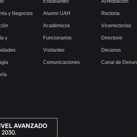
ho
Estudiantes
Acreditación
mía y Negocios
Alumni UAH
Rectoría
ción
Académicos
Vicerrectorías
ía y
Funcionarios
Directorio
idades
Visitantes
Decanos
ogía
Comunicaciones
Canal de Denun
ería