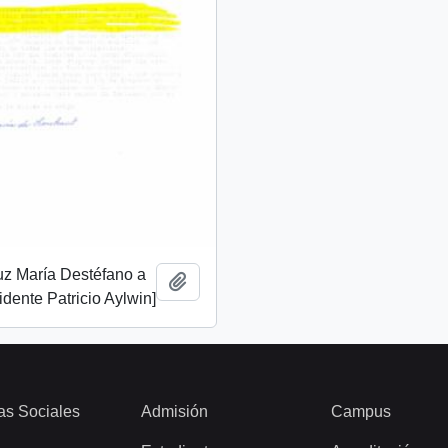
uz María Destéfano a
Añadir al portapapeles
idente Patricio Aylwin]
as Sociales
Admisión
Campus