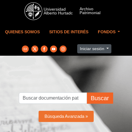
Skip to main content
QUIENES SOMOS
SITIOS DE INTERÉS
FONDOS
Iniciar sesión
Buscar
Búsqueda Avanzada »