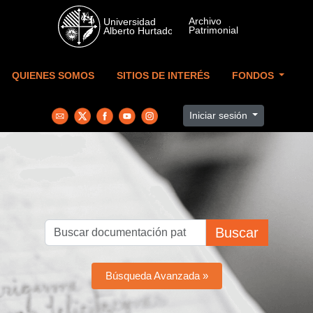
Skip to main content
QUIENES SOMOS
SITIOS DE INTERÉS
FONDOS
Iniciar sesión
Buscar
Búsqueda Avanzada »