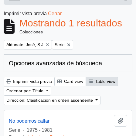
, 1 resultados
Imprimir vista previa
Cerrar
Mostrando 1 resultados
Colecciones
Remove filter:
Remove filter:
Aldunate, José, S.J
Serie
Opciones avanzadas de búsqueda
Imprimir vista previa
Card view
Table view
Ordenar por: Título
Dirección: Clasificación en orden ascendente
Añadi
No podemos callar
Serie
·
1975 - 1981