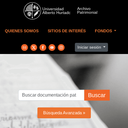
Skip to main content
QUIENES SOMOS
SITIOS DE INTERÉS
FONDOS
Iniciar sesión
Buscar
Búsqueda Avanzada »