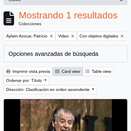
, 1 resultados
Mostrando 1 resultados
Colecciones
Remove filter:
Remove filter:
Remove filter:
Aylwin Azocar, Patricio
Video
Con objetos digitales
Opciones avanzadas de búsqueda
Imprimir vista previa
Card view
Table view
Ordenar por: Título
Dirección: Clasificación en orden ascendente