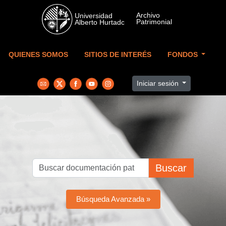
Skip to main content
QUIENES SOMOS
SITIOS DE INTERÉS
FONDOS
Iniciar sesión
Buscar
Búsqueda Avanzada »