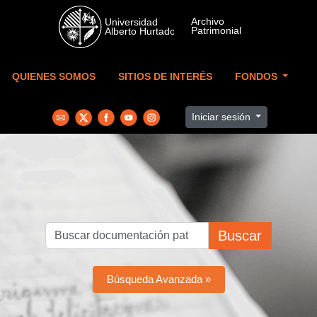
Skip to main content
QUIENES SOMOS
SITIOS DE INTERÉS
FONDOS
Iniciar sesión
Buscar
Búsqueda Avanzada »