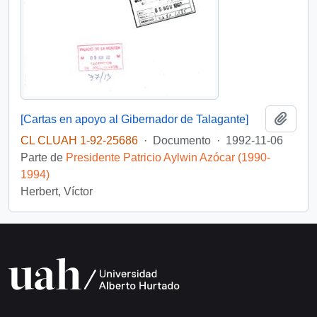
Añadi
[Cartas en apoyo al Gibernador de Talagante]
CL CLUAH 1-92-25686
·
Documento
·
1992-11-06
Parte de
Presidente Patricio Aylwin Azócar (1990-
1994)
Herbert, Víctor