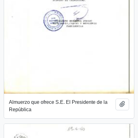
Almuerzo que ofrece S.E. El Presidente de la
Añadi
República