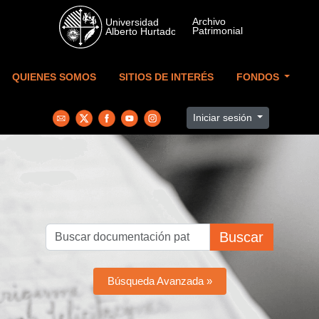
Skip to main content
QUIENES SOMOS
SITIOS DE INTERÉS
FONDOS
Iniciar sesión
Buscar
Búsqueda Avanzada »