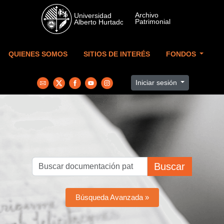
Skip to main content
QUIENES SOMOS
SITIOS DE INTERÉS
FONDOS
Iniciar sesión
Buscar
Búsqueda Avanzada »