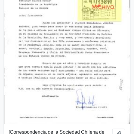
[Correspondencia de la Sociedad Chilena de
Añadi