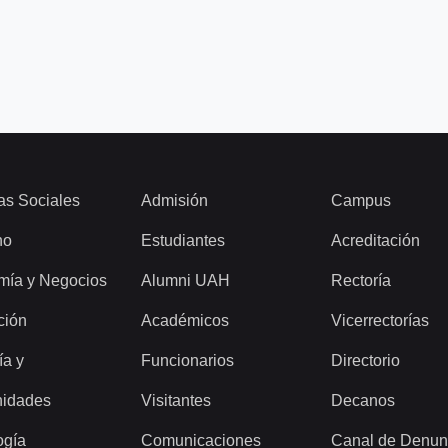
as Sociales
Admisión
Campus
ho
Estudiantes
Acreditación
mía y Negocios
Alumni UAH
Rectoría
ción
Académicos
Vicerrectorías
ía y
Funcionarios
Directorio
idades
Visitantes
Decanos
ogía
Comunicaciones
Canal de Denun