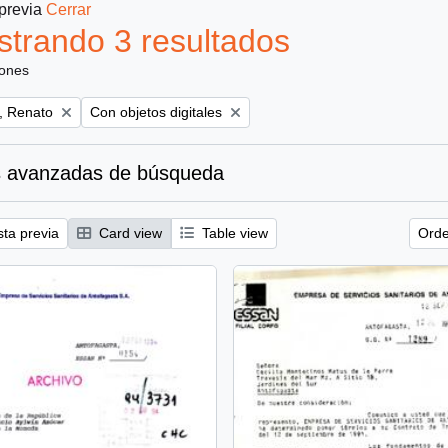
 previa
Cerrar
trando 3 resultados
iones
Remove filter:
, Renato
Con objetos digitales
 avanzadas de búsqueda
sta previa
Card view
Table view
Orde