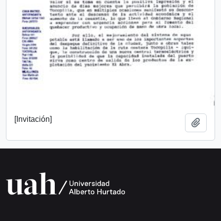
[Invitación]
Añadi