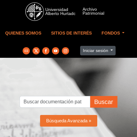
Skip to main content
QUIENES SOMOS
SITIOS DE INTERÉS
FONDOS
Iniciar sesión
Buscar
Búsqueda Avanzada »