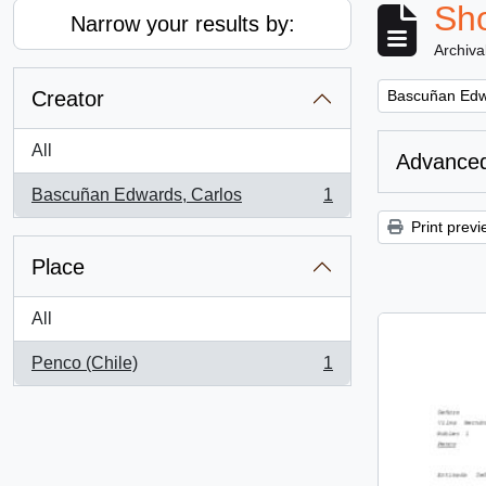
Sho
Narrow your results by:
Archiva
Remove filter:
Creator
Bascuñan Edw
All
Advanced
Bascuñan Edwards, Carlos
1
, 1 results
Print previ
Place
All
Penco (Chile)
1
, 1 results