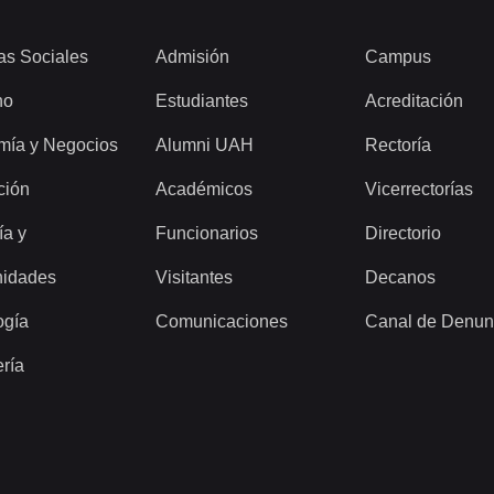
as Sociales
Admisión
Campus
ho
Estudiantes
Acreditación
mía y Negocios
Alumni UAH
Rectoría
ción
Académicos
Vicerrectorías
ía y
Funcionarios
Directorio
idades
Visitantes
Decanos
ogía
Comunicaciones
Canal de Denun
ería