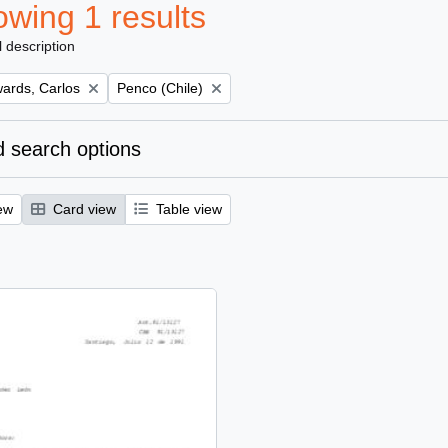
wing 1 results
l description
Remove filter:
ards, Carlos
Penco (Chile)
 search options
ew
Card view
Table view