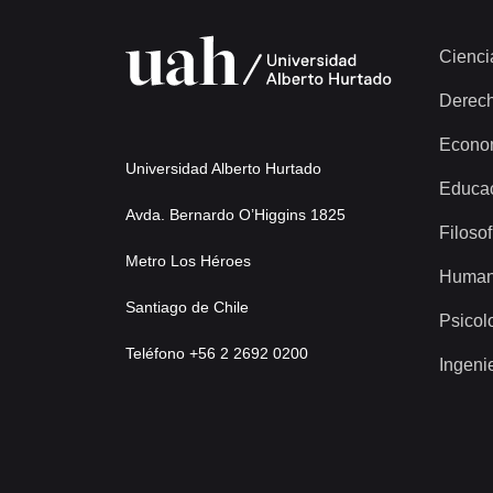
Cienci
Derec
Econo
Universidad Alberto Hurtado
Educa
Avda. Bernardo O’Higgins 1825
Filosof
Metro Los Héroes
Human
Santiago de Chile
Psicol
Teléfono +56 2 2692 0200
Ingeni