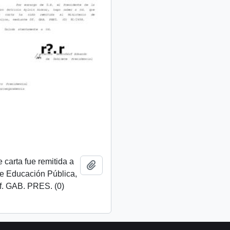
 carta fue remitida a
Add to clipboard
de Educación Pública,
f. GAB. PRES. (0)