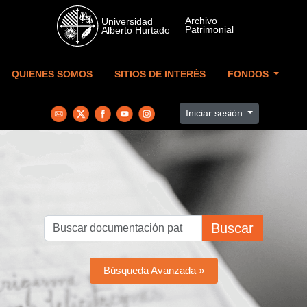
Skip to main content
QUIENES SOMOS
SITIOS DE INTERÉS
FONDOS
Iniciar sesión
Buscar
Búsqueda Avanzada »