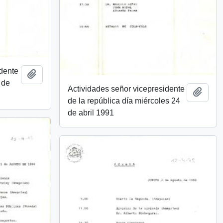
idente
Añadir al portapapeles
 de
Actividades señor vicepresidente
Añadi
de la república día miércoles 24
de abril 1991