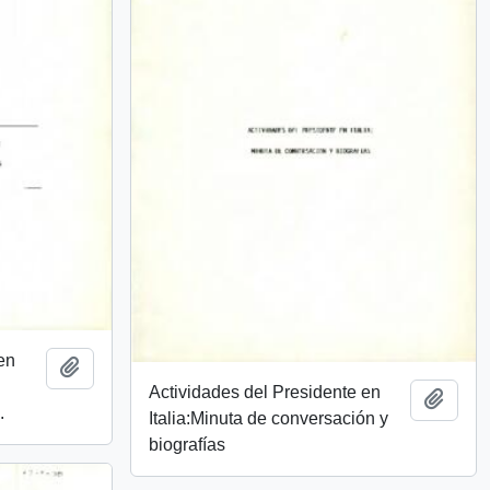
en
Añadir al portapapeles
Actividades del Presidente en
Añadi
.
Italia:Minuta de conversación y
biografías