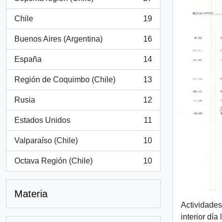
, 27 resultados
Chile
19
, 19 resultados
Buenos Aires (Argentina)
16
, 16 resultados
España
14
, 14 resultados
Región de Coquimbo (Chile)
13
, 13 resultados
Rusia
12
, 12 resultados
Estados Unidos
11
, 11 resultados
Valparaíso (Chile)
10
, 10 resultados
Octava Región (Chile)
10
, 10 resultados
Materia
Actividades
interior día