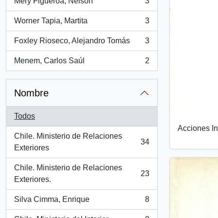
Mery Figueroa, Nelson
3
, 3 resultados
Worner Tapia, Martita
3
, 3 resultados
Foxley Rioseco, Alejandro Tomás
3
, 3 resultados
Menem, Carlos Saúl
2
, 2 resultados
Nombre
Todos
Acciones I
Chile. Ministerio de Relaciones
34
, 34 resultados
Exteriores
Chile. Ministerio de Relaciones
23
, 23 resultados
Exteriores.
Silva Cimma, Enrique
8
, 8 resultados