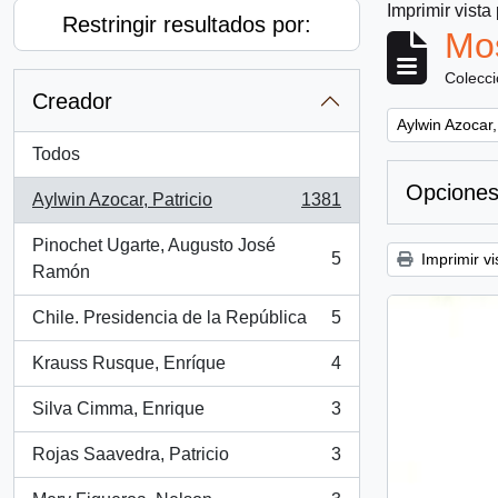
Imprimir vista
Restringir resultados por:
Mos
Colecc
Creador
Remove filter:
Aylwin Azocar,
Todos
Opciones
Aylwin Azocar, Patricio
1381
, 1381 resultados
Pinochet Ugarte, Augusto José
5
Imprimir vi
, 5 resultados
Ramón
Chile. Presidencia de la República
5
, 5 resultados
Krauss Rusque, Enríque
4
, 4 resultados
Silva Cimma, Enrique
3
, 3 resultados
Rojas Saavedra, Patricio
3
, 3 resultados