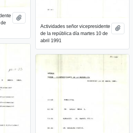
idente
Añadir al portapapeles
 de
Actividades señor vicepresidente
Añadi
de la república día martes 10 de
abril 1991