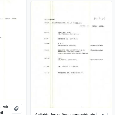
idente
Añadir al portapapeles
il
Actividades señor vicepresidente