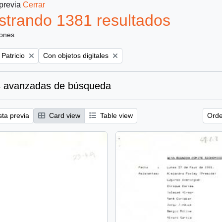
 previa
Cerrar
trando 1381 resultados
iones
Remove filter:
 Patricio
Con objetos digitales
 avanzadas de búsqueda
sta previa
Card view
Table view
Orde