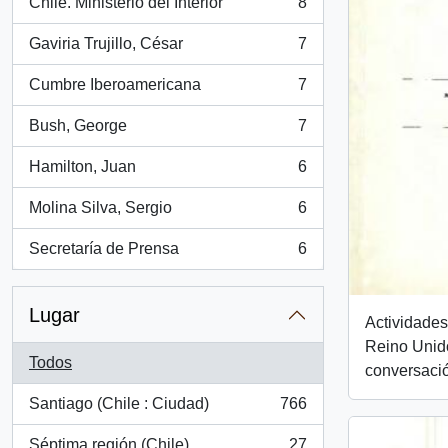
Chile. Ministerio del Interior
8
, 8 resultados
Gaviria Trujillo, César
7
, 7 resultados
Cumbre Iberoamericana
7
, 7 resultados
Bush, George
7
, 7 resultados
Hamilton, Juan
6
, 6 resultados
Molina Silva, Sergio
6
, 6 resultados
Secretaría de Prensa
6
, 6 resultados
Lugar
Actividades
Reino Unid
Todos
conversació
Santiago (Chile : Ciudad)
766
, 766 resultados
Séptima región (Chile)
27