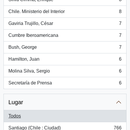
, 8 resultados
Chile. Ministerio del Interior
8
, 8 resultados
Gaviria Trujillo, César
7
, 7 resultados
Cumbre Iberoamericana
7
, 7 resultados
Bush, George
7
, 7 resultados
Hamilton, Juan
6
, 6 resultados
Molina Silva, Sergio
6
, 6 resultados
Secretaría de Prensa
6
, 6 resultados
Lugar
Todos
Santiago (Chile : Ciudad)
766