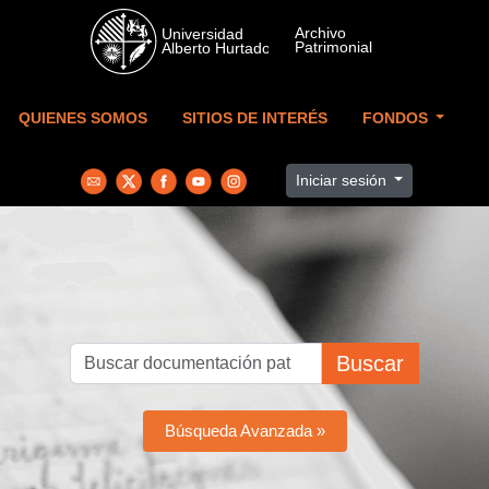
Skip to main content
QUIENES SOMOS
SITIOS DE INTERÉS
FONDOS
Iniciar sesión
Buscar
Búsqueda Avanzada »