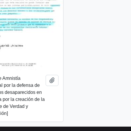
e Amnistía
Añadir al portapapeles
al por la defensa de
os desaparecidos en
ta por la creación de la
e de Verdad y
ión]