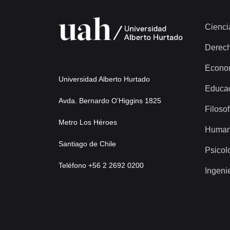
Cienci
Derec
Econo
Universidad Alberto Hurtado
Educa
Avda. Bernardo O’Higgins 1825
Filosof
Metro Los Héroes
Human
Santiago de Chile
Psicol
Teléfono +56 2 2692 0200
Ingeni