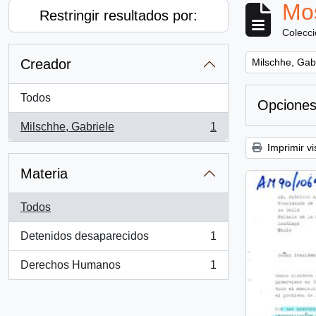
Mos
Restringir resultados por:
Colecc
Remove filter:
Creador
Milschhe, Gab
Todos
Opciones
Milschhe, Gabriele
1
, 1 resultados
Imprimir vi
Materia
Todos
Detenidos desaparecidos
1
, 1 resultados
Derechos Humanos
1
, 1 resultados