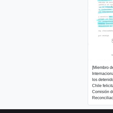
[Miembro d
Internacion
los detenid
Chile felici
Comisión d
Reconciliac