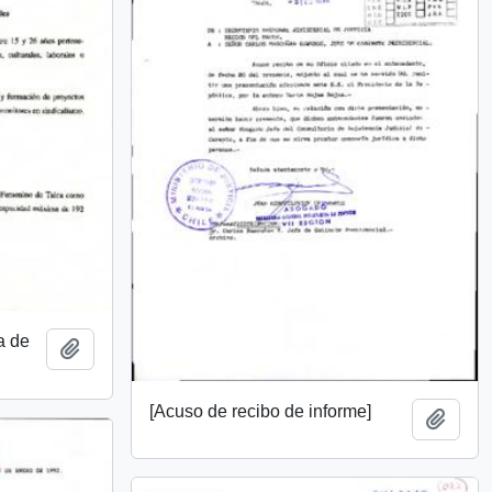
a de
Añadir al portapapeles
[Acuso de recibo de informe]
Añadi