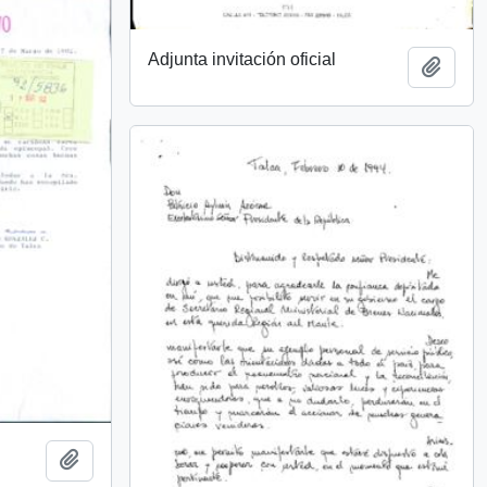
Adjunta invitación oficial
Añadi
Añadir al portapapeles