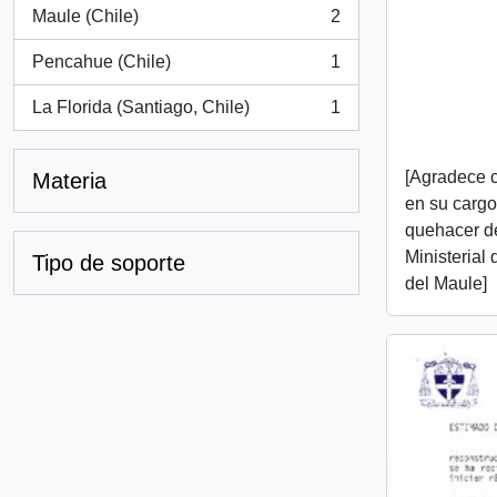
Maule (Chile)
2
, 2 resultados
Pencahue (Chile)
1
, 1 resultados
La Florida (Santiago, Chile)
1
, 1 resultados
[Agradece 
Materia
en su cargo
quehacer de
Ministerial
Tipo de soporte
del Maule]