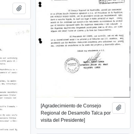
Añadir al portapapeles
[Agradecimiento de Consejo
Añadi
Regional de Desarrollo Talca por
visita del Presidente]