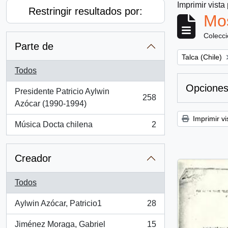
Imprimir vista
Restringir resultados por:
Mos
Colecc
Parte de
Remove filter:
Talca (Chile)
Todos
Opciones
Presidente Patricio Aylwin
258
, 258 resultados
Azócar (1990-1994)
Imprimir vi
Música Docta chilena
2
, 2 resultados
Creador
Todos
Aylwin Azócar, Patricio1
28
, 28 resultados
Jiménez Moraga, Gabriel
15