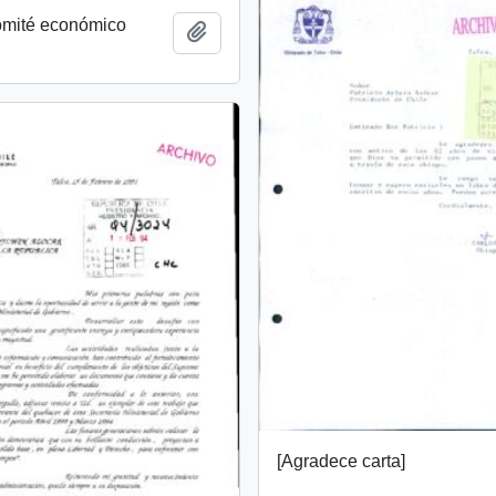
mité económico
Añadir al portapapeles
[Agradece carta]