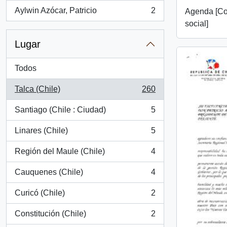
Aylwin Azócar, Patricio
2
Agenda [Co
, 2 resultados
social]
Lugar
Todos
Talca (Chile)
260
, 260 resultados
Santiago (Chile : Ciudad)
5
, 5 resultados
Linares (Chile)
5
, 5 resultados
Región del Maule (Chile)
4
, 4 resultados
Cauquenes (Chile)
4
, 4 resultados
Curicó (Chile)
2
, 2 resultados
Constitución (Chile)
2
, 2 resultados