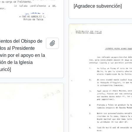
[Agradece subvención]
ientos del Obispo de
Añadir al portapapeles
idos al Presidente
lwin por el apoyo en la
ión de la Iglesia
uricó]