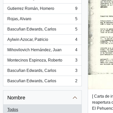
, 15 resultados
Gutierrez Román, Homero
9
, 9 resultados
Rojas, Alvaro
5
, 5 resultados
Bascuñan Edwards, Carlos
5
, 5 resultados
Aylwin Azocar, Patricio
4
, 4 resultados
Mihovilovich Hernández, Juan
4
, 4 resultados
Montecinos Espinoza, Roberto
3
, 3 resultados
Bascuñan Edwards, Carlos
3
, 3 resultados
Bascuñan Edwards, Carlos
2
, 2 resultados
[ Carta de i
Nombre
reapertura 
El Pehuenc
Todos