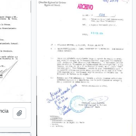
incia
Añadir al portapapeles