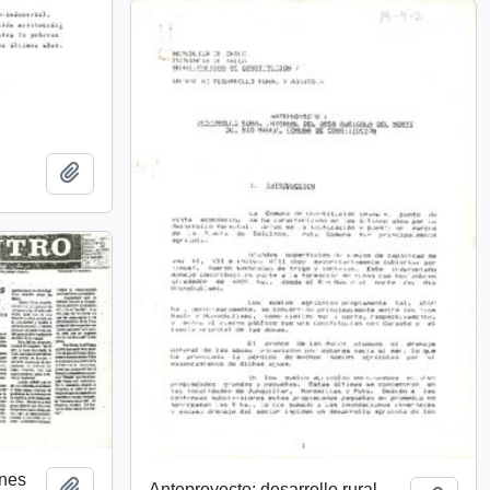
Añadir al portapapeles
ones
Añadir al portapapeles
Anteproyecto: desarrollo rural