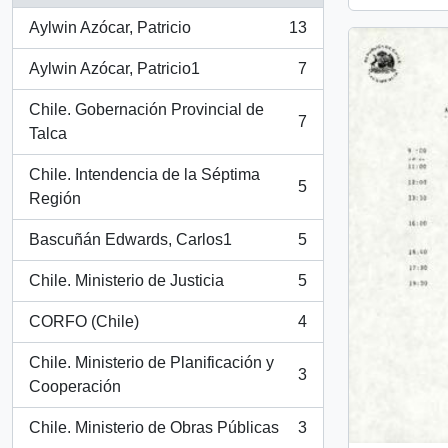
Aylwin Azócar, Patricio
13
, 13 resultados
Aylwin Azócar, Patricio1
7
, 7 resultados
Chile. Gobernación Provincial de
7
, 7 resultados
Talca
Chile. Intendencia de la Séptima
5
, 5 resultados
Región
Bascuñán Edwards, Carlos1
5
, 5 resultados
Chile. Ministerio de Justicia
5
, 5 resultados
CORFO (Chile)
4
, 4 resultados
Chile. Ministerio de Planificación y
3
, 3 resultados
Cooperación
Chile. Ministerio de Obras Públicas
3
, 3 resultados