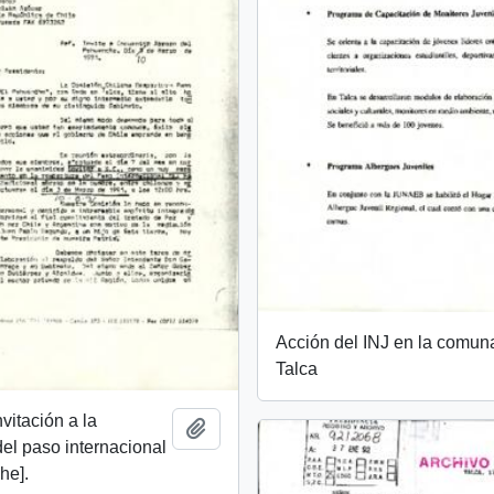
Acción del INJ en la comun
Talca
nvitación a la
Añadir al portapapeles
del paso internacional
he].