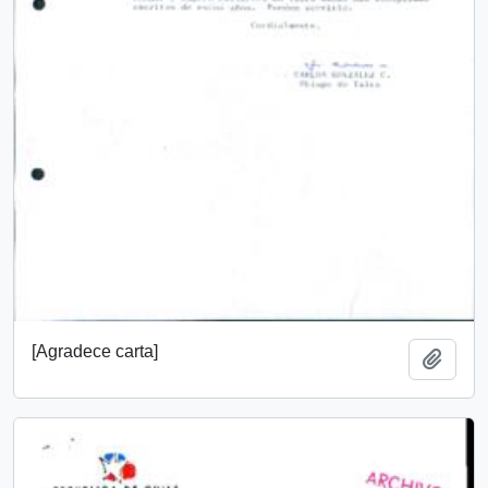
[Agradece carta]
Añadi