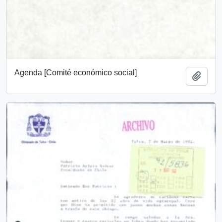
Agenda [Comité económico social]
Añadi