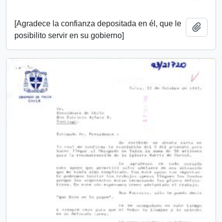
[Agradece la confianza depositada en él, que le
Añadi
posibilito servir en su gobierno]