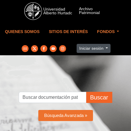
Skip to main content
QUIENES SOMOS
SITIOS DE INTERÉS
FONDOS
Iniciar sesión
Buscar
Búsqueda Avanzada »