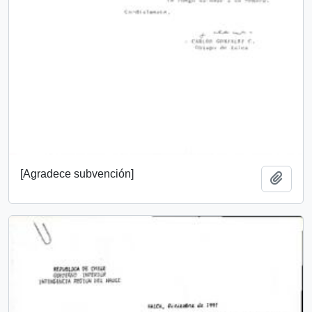
[Agradece subvención]
Añadi