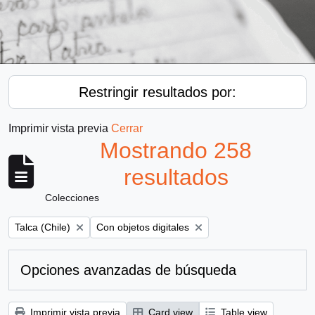
Restringir resultados por:
Imprimir vista previa
Cerrar
Mostrando 258
resultados
Colecciones
Remove filter:
Remove filter:
Talca (Chile)
Con objetos digitales
Opciones avanzadas de búsqueda
Imprimir vista previa
Card view
Table view