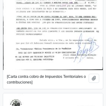
[Carta contra cobro de Impuestos Territoriales o
Añadi
contribuciones]