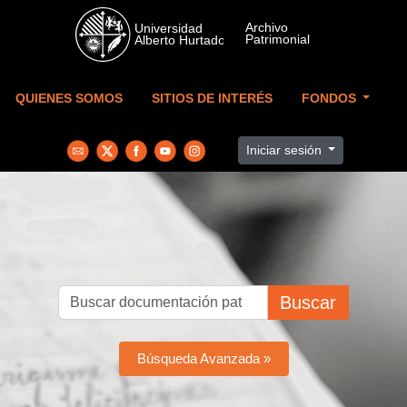
Skip to main content
QUIENES SOMOS
SITIOS DE INTERÉS
FONDOS
Iniciar sesión
Buscar
Búsqueda Avanzada »