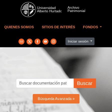
Skip to main content
QUIENES SOMOS
SITIOS DE INTERÉS
FONDOS
Iniciar sesión
Buscar
Búsqueda Avanzada »