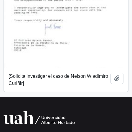
[Solicita investigar el caso de Nelson Wladimiro
Añadi
Curiñir]