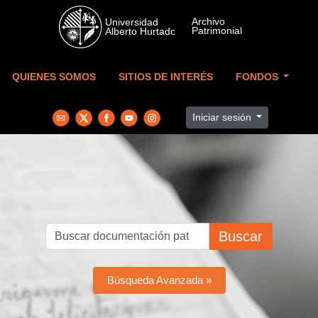
Skip to main content
QUIENES SOMOS
SITIOS DE INTERÉS
FONDOS
Iniciar sesión
Buscar
Búsqueda Avanzada »