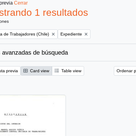
 previa
Cerrar
trando 1 resultados
iones
Remove filter:
ia de Trabajadores (Chile)
Expediente
 avanzadas de búsqueda
sta previa
Card view
Table view
Ordenar p