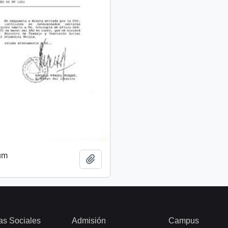
um
Añadir al portapapeles
as Sociales
Admisión
Campus