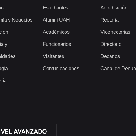
ho
Estudiantes
Acreditación
mía y Negocios
Alumni UAH
Rectoría
ción
Académicos
Vicerrectorías
ía y
Funcionarios
Directorio
idades
Visitantes
Decanos
ogía
Comunicaciones
Canal de Denun
ería