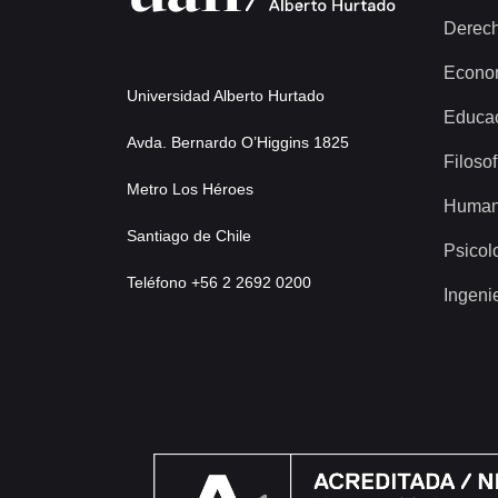
Derec
Econo
Universidad Alberto Hurtado
Educa
Avda. Bernardo O’Higgins 1825
Filosof
Metro Los Héroes
Human
Santiago de Chile
Psicol
Teléfono +56 2 2692 0200
Ingeni