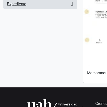
Expediente
1
, 1 resultados
Memorand
Cienci