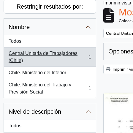
Imprimir vista
Restringir resultados por:
Mos
Colecc
Nombre
Remove filter:
Central Unitar
Todos
Opciones
Central Unitaria de Trabajadores
1
, 1 resultados
(Chile)
Imprimir vi
Chile. Ministerio del Interior
1
, 1 resultados
Chile. Ministerio del Trabajo y
1
, 1 resultados
Previsión Social
Nivel de descripción
Todos