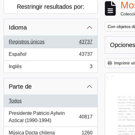
Mos
Restringir resultados por:
Colecc
Remove filter:
Idioma
Con objetos di
Registros únicos
43737
Opciones
, 43737 resultados
Español
43737
, 43737 resultados
Imprimir vi
Inglés
3
, 3 resultados
Parte de
Todos
Presidente Patricio Aylwin
40817
, 40817 resultados
Azócar (1990-1994)
Música Docta chilena
1260