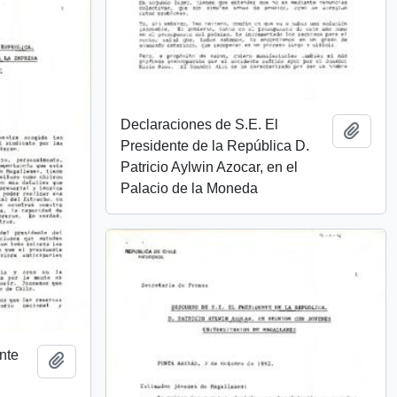
Declaraciones de S.E. El
Añadi
Presidente de la República D.
Patricio Aylwin Azocar, en el
Palacio de la Moneda
nte
Añadir al portapapeles