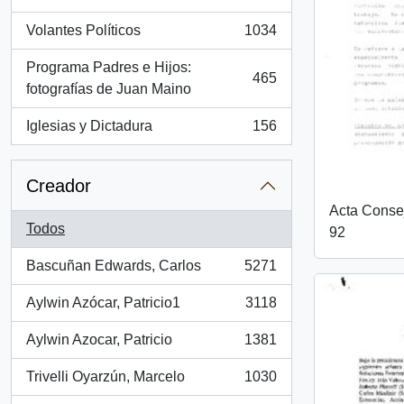
, 1260 resultados
Volantes Políticos
1034
, 1034 resultados
Programa Padres e Hijos:
465
, 465 resultados
fotografías de Juan Maino
Iglesias y Dictadura
156
, 156 resultados
Creador
Acta Conse
Todos
92
Bascuñan Edwards, Carlos
5271
, 5271 resultados
Aylwin Azócar, Patricio1
3118
, 3118 resultados
Aylwin Azocar, Patricio
1381
, 1381 resultados
Trivelli Oyarzún, Marcelo
1030
, 1030 resultados