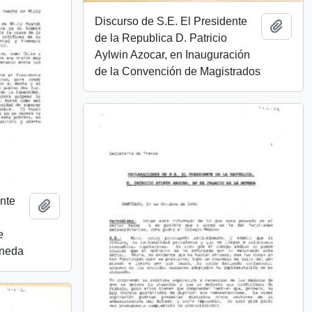
Discurso de S.E. El Presidente
Añadi
de la Republica D. Patricio
Aylwin Azocar, en Inauguración
de la Convención de Magistrados
ente
Añadir al portapapeles
e
oneda