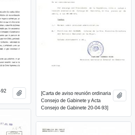
-92
Añadir al portapapeles
[Carta de aviso reunión ordinaria
Añadi
Consejo de Gabinete y Acta
Consejo de Gabinete 20-04-93]