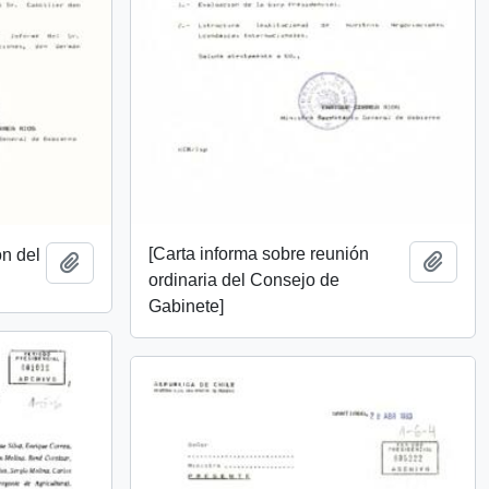
[Carta informa sobre reunión
ón del
Añadi
Añadir al portapapeles
ordinaria del Consejo de
Gabinete]