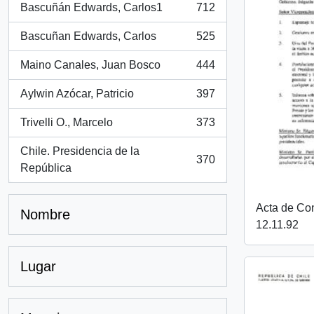
Bascuñán Edwards, Carlos1
712
, 712 resultados
Bascuñan Edwards, Carlos
525
, 525 resultados
Maino Canales, Juan Bosco
444
, 444 resultados
Aylwin Azócar, Patricio
397
, 397 resultados
Trivelli O., Marcelo
373
, 373 resultados
Chile. Presidencia de la
370
, 370 resultados
República
Acta de Co
Nombre
12.11.92
Lugar