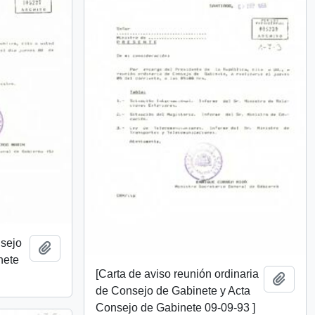
nsejo
Añadir al portapapeles
nete
[Carta de aviso reunión ordinaria
Añadi
de Consejo de Gabinete y Acta
Consejo de Gabinete 09-09-93 ]