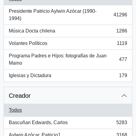
Presidente Patricio Aylwin Azócar (1990-
41296
, 41296 resultados
1994)
Música Docta chilena
1286
, 1286 resultados
Volantes Políticos
1119
, 1119 resultados
Programa Padres e Hijos: fotografías de Juan
477
, 477 resultados
Maino
Iglesias y Dictadura
179
, 179 resultados
Creador
Todos
Bascuñan Edwards, Carlos
5283
, 5283 resultados
Aylwin Azócar, Patricio1
3168