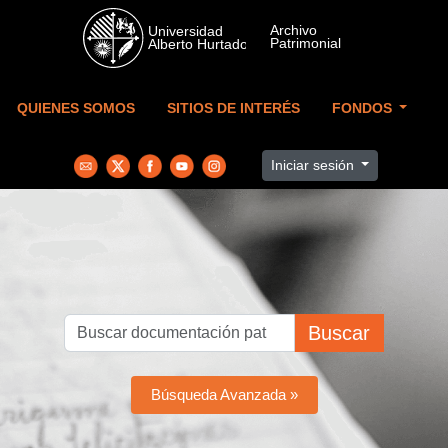
Skip to main content
QUIENES SOMOS
SITIOS DE INTERÉS
FONDOS
Iniciar sesión
Buscar
Búsqueda Avanzada »