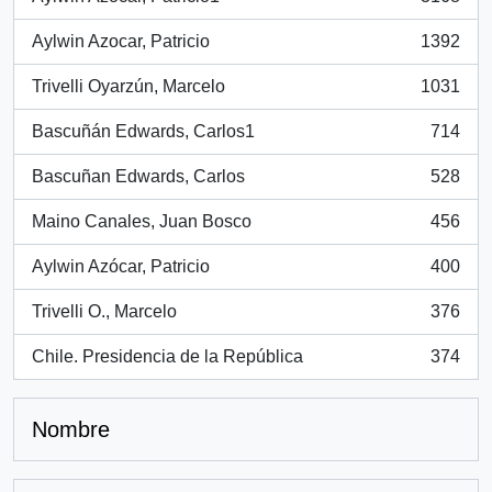
, 3168 resultados
Aylwin Azocar, Patricio
1392
, 1392 resultados
Trivelli Oyarzún, Marcelo
1031
, 1031 resultados
Bascuñán Edwards, Carlos1
714
, 714 resultados
Bascuñan Edwards, Carlos
528
, 528 resultados
Maino Canales, Juan Bosco
456
, 456 resultados
Aylwin Azócar, Patricio
400
, 400 resultados
Trivelli O., Marcelo
376
, 376 resultados
Chile. Presidencia de la República
374
, 374 resultados
Nombre