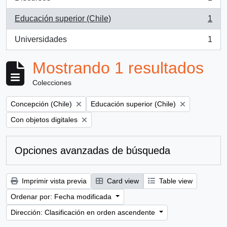
, 1 resultados
Educación superior (Chile)
1
, 1 resultados
Universidades
1
, 1 resultados
Mostrando 1 resultados
Colecciones
Remove filter:
Remove filter:
Concepción (Chile)
Educación superior (Chile)
Remove filter:
Con objetos digitales
Opciones avanzadas de búsqueda
Imprimir vista previa
Card view
Table view
Ordenar por: Fecha modificada
Dirección: Clasificación en orden ascendente