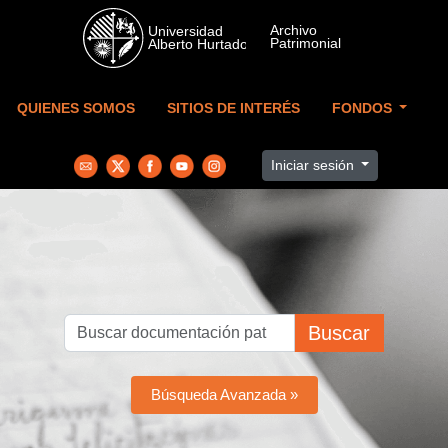
Skip to main content
QUIENES SOMOS
SITIOS DE INTERÉS
FONDOS
Iniciar sesión
Buscar
Búsqueda Avanzada »