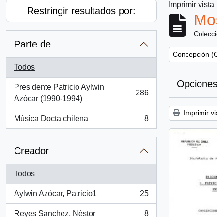
Imprimir vista
Restringir resultados por:
Mos
Colecc
Parte de
Remove filter:
Concepción (C
Todos
Opciones
Presidente Patricio Aylwin
286
, 286 resultados
Azócar (1990-1994)
Imprimir vi
Música Docta chilena
8
, 8 resultados
Creador
Todos
Aylwin Azócar, Patricio1
25
, 25 resultados
Reyes Sánchez, Néstor
8