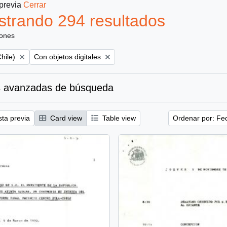
 previa
Cerrar
trando 294 resultados
iones
Remove filter:
hile)
Con objetos digitales
 avanzadas de búsqueda
sta previa
Card view
Table view
Ordenar por: Fe