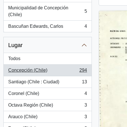
Municipalidad de Concepción
5
, 5 resultados
(Chile)
Bascuñan Edwards, Carlos
4
, 4 resultados
Lugar
Todos
Concepción (Chile)
294
, 294 resultados
Santiago (Chile : Ciudad)
13
, 13 resultados
Coronel (Chile)
4
, 4 resultados
Octava Región (Chile)
3
, 3 resultados
Arauco (Chile)
3
, 3 resultados