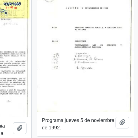
Programa jueves 5 de noviembre
Añadi
nia
de 1992.
Añadir al portapapeles
la