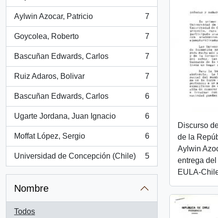
, 8 resultados
Aylwin Azocar, Patricio
7
, 7 resultados
Goycolea, Roberto
7
, 7 resultados
Bascuñan Edwards, Carlos
7
, 7 resultados
Ruiz Adaros, Bolivar
7
, 7 resultados
Bascuñan Edwards, Carlos
6
, 6 resultados
Ugarte Jordana, Juan Ignacio
6
, 6 resultados
Discurso de
Moffat López, Sergio
6
de la Repúb
, 6 resultados
Aylwin Azo
Universidad de Concepción (Chile)
5
entrega del
, 5 resultados
EULA-Chil
Nombre
Todos