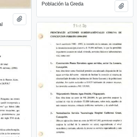
Población la Greda
Añadi
Añadir al portapapeles
al