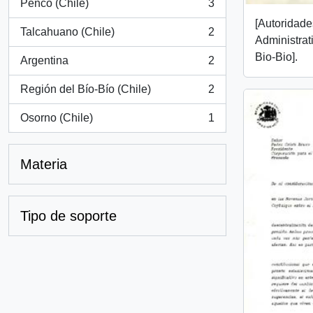
Penco (Chile)
3
, 3 resultados
[Autoridades
Talcahuano (Chile)
2
, 2 resultados
Administrat
Bio-Bio].
Argentina
2
, 2 resultados
Región del Bío-Bío (Chile)
2
, 2 resultados
Osorno (Chile)
1
, 1 resultados
Materia
Tipo de soporte