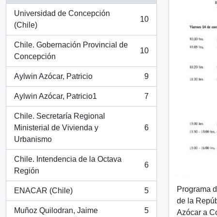
Universidad de Concepción
10
, 10 resultados
(Chile)
Chile. Gobernación Provincial de
10
, 10 resultados
Concepción
Aylwin Azócar, Patricio
9
, 9 resultados
Aylwin Azócar, Patricio1
7
, 7 resultados
Chile. Secretaría Regional
Ministerial de Vivienda y
6
, 6 resultados
Urbanismo
Chile. Intendencia de la Octava
6
, 6 resultados
Región
Programa de
ENACAR (Chile)
5
, 5 resultados
de la Repúb
Muñoz Quilodran, Jaime
5
Azócar a C
, 5 resultados