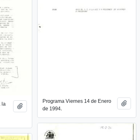
Programa Viernes 14 de Enero
Añadi
 la
Añadir al portapapeles
de 1994.