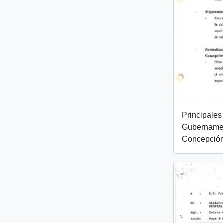
Principales
Gubername
Concepción