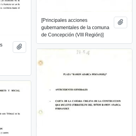
[Principales acciones
Añadi
gubernamentales de la comuna
de Concepción (VIII Región)]
es
Añadir al portapapeles