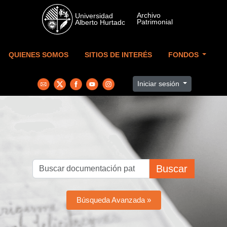
Skip to main content
QUIENES SOMOS
SITIOS DE INTERÉS
FONDOS
Iniciar sesión
Buscar
Búsqueda Avanzada »