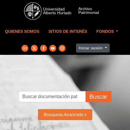
Skip to main content
QUIENES SOMOS
SITIOS DE INTERÉS
FONDOS
Iniciar sesión
Buscar
Búsqueda Avanzada »