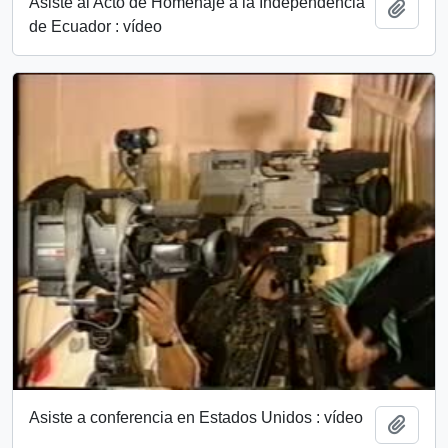
Asiste al Acto de Homenaje a la Independencia
Añadi
de Ecuador : vídeo
Asiste a conferencia en Estados Unidos : vídeo
Añadi