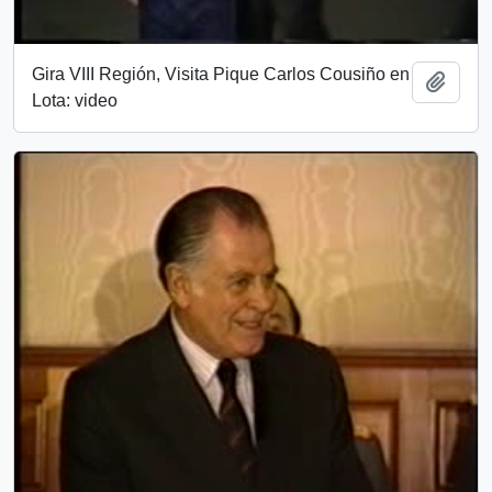
Gira VIII Región, Visita Pique Carlos Cousiño en
Añadi
Lota: video