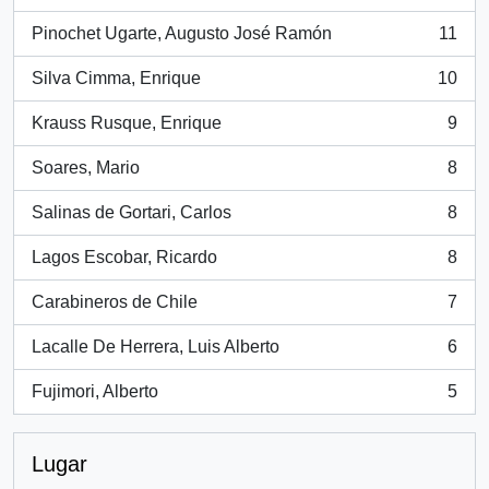
, 26 resultados
Pinochet Ugarte, Augusto José Ramón
11
, 11 resultados
Silva Cimma, Enrique
10
, 10 resultados
Krauss Rusque, Enrique
9
, 9 resultados
Soares, Mario
8
, 8 resultados
Salinas de Gortari, Carlos
8
, 8 resultados
Lagos Escobar, Ricardo
8
, 8 resultados
Carabineros de Chile
7
, 7 resultados
Lacalle De Herrera, Luis Alberto
6
, 6 resultados
Fujimori, Alberto
5
, 5 resultados
Lugar