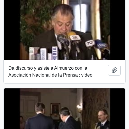
Da discurso y asiste a Almuerzo con la
Añadi
Asociación Nacional de la Prensa : vídeo