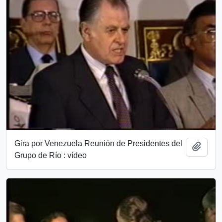
Gira por Venezuela Reunión de Presidentes del
Añadi
Grupo de Río : vídeo