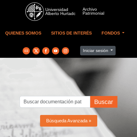
Skip to main content
QUIENES SOMOS
SITIOS DE INTERÉS
FONDOS
Iniciar sesión
Buscar
Búsqueda Avanzada »