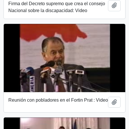
Firma del Decreto supremo que crea el consejo
Añadi
Nacional sobre la discapacidad: Video
Reunión con pobladores en el Fortin Prat : Video
Añadi