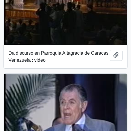
Da discurso en Parroquia Altagracia de Caracas,
Añadi
Venezuela : vídeo