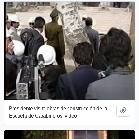
Presidente visita obras de construcción de la
Añadi
Escuela de Carabineros: video