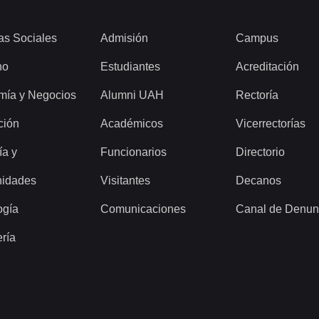
as Sociales
Admisión
Campus
ho
Estudiantes
Acreditación
mía y Negocios
Alumni UAH
Rectoría
ción
Académicos
Vicerrectorías
ía y
Funcionarios
Directorio
idades
Visitantes
Decanos
ogía
Comunicaciones
Canal de Denun
ería