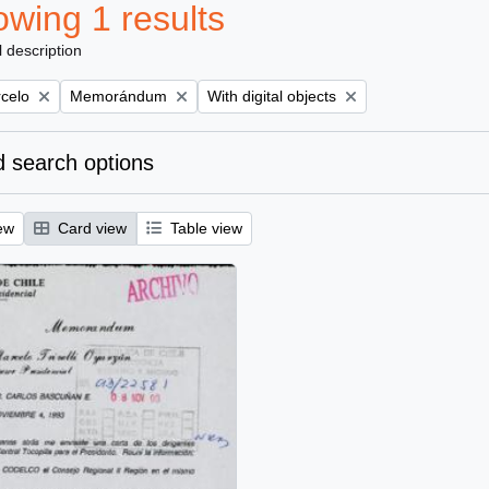
wing 1 results
l description
Remove filter:
Remove filter:
rcelo
Memorándum
With digital objects
 search options
ew
Card view
Table view