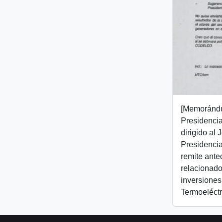
[Memorándu
Presidencial
dirigido al
Presidencia
remite ant
relacionado
inversiones
Termoeléctr