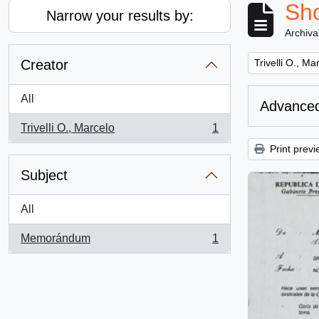
Sho
Narrow your results by:
Archiva
Remove filter:
Creator
Trivelli O., Ma
All
Advanced
Trivelli O., Marcelo
1
, 1 results
Print previ
Subject
All
Memorándum
1
, 1 results