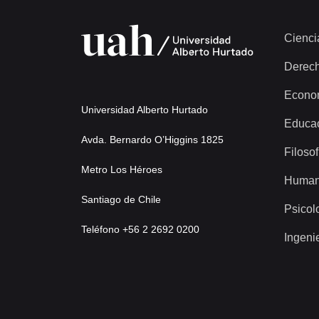
Cienci
Derec
Econo
Universidad Alberto Hurtado
Educa
Avda. Bernardo O’Higgins 1825
Filosof
Metro Los Héroes
Human
Santiago de Chile
Psicol
Teléfono +56 2 2692 0200
Ingeni