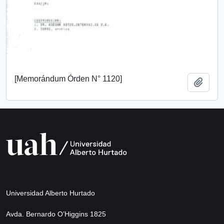
[Memorándum Órden N° 1120]
Add t
Universidad Alberto Hurtado
Avda. Bernardo O’Higgins 1825