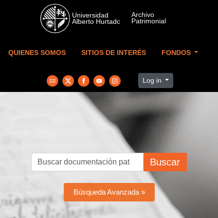
Skip to main content
QUIENES SOMOS
SITIOS DE INTERÉS
FONDOS
Log in
Buscar
Búsqueda Avanzada »