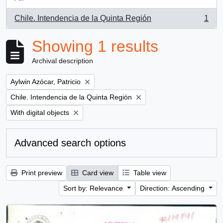
Chile. Intendencia de la Quinta Región
1
, 1 results
Showing 1 results
Archival description
Remove filter:
Aylwin Azócar, Patricio
Remove filter:
Chile. Intendencia de la Quinta Región
Remove filter:
With digital objects
Advanced search options
Print preview
Card view
Table view
Sort by: Relevance
Direction: Ascending