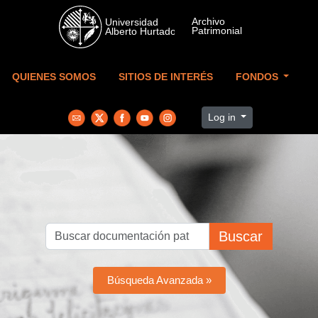
Skip to main content
QUIENES SOMOS
SITIOS DE INTERÉS
FONDOS
Log in
Buscar
Búsqueda Avanzada »