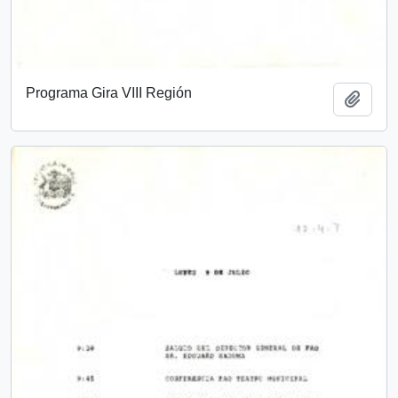
Programa Gira VIII Región
Add t