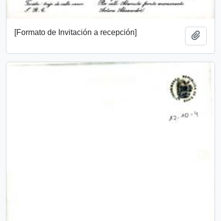
[Formato de Invitación a recepción]
Add t