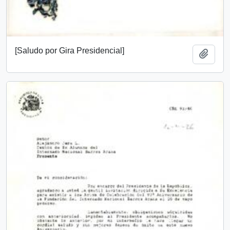
[Saludo por Gira Presidencial]
Add t