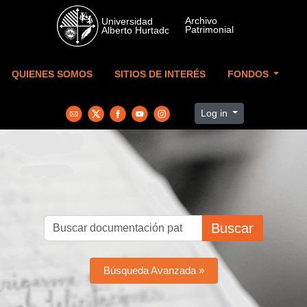
Skip to main content
QUIENES SOMOS
SITIOS DE INTERÉS
FONDOS
Log in
Buscar
Búsqueda Avanzada »