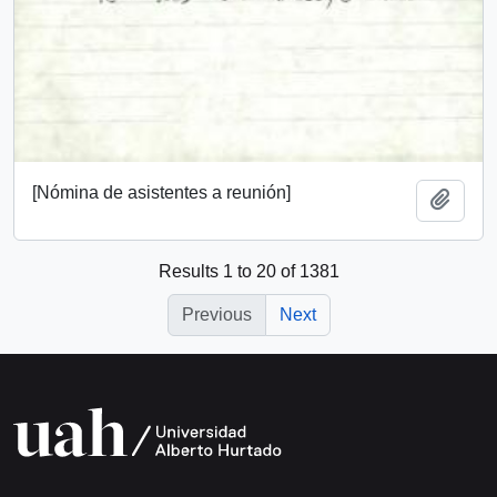
[Nómina de asistentes a reunión]
Add t
Results 1 to 20 of 1381
Previous
Next