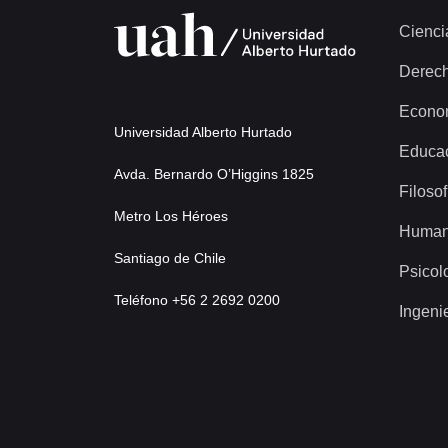
Cienci
Derec
Econo
Universidad Alberto Hurtado
Educa
Avda. Bernardo O’Higgins 1825
Filosof
Metro Los Héroes
Human
Santiago de Chile
Psicol
Teléfono +56 2 2692 0200
Ingeni