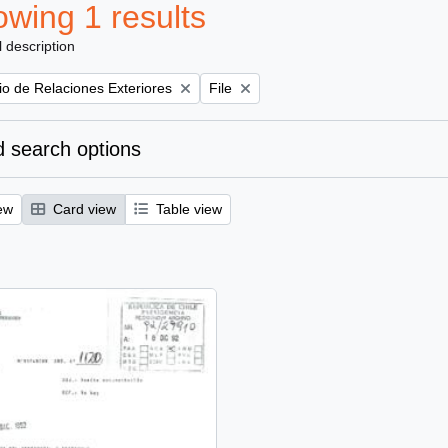
wing 1 results
l description
Remove filter:
rio de Relaciones Exteriores
File
 search options
ew
Card view
Table view