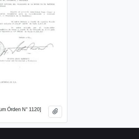
m Órden N° 1120]
Add to clipboard