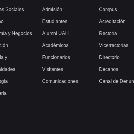
as Sociales
Admisión
Campus
ho
Estudiantes
Acreditación
mía y Negocios
Alumni UAH
Rectoría
ción
Académicos
Vicerrectorías
ía y
Funcionarios
Directorio
idades
Visitantes
Decanos
ogía
Comunicaciones
Canal de Denun
ería