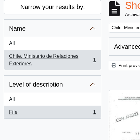
Sho
Narrow your results by:
Archiva
Remove filter:
Name
Chile. Ministe
All
Advanced
Chile. Ministerio de Relaciones
1
, 1 results
Exteriores
Print previ
Level of description
All
File
1
, 1 results