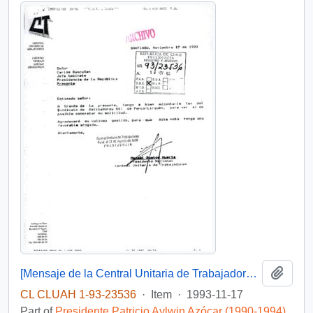
Add t
[Mensaje de la Central Unitaria de Trabajadores dirigido al Jefe de Gabinete Presidencial, mediante el cual adjunta solicitud del Sindicato de Estibadores N° 1 de Penco-Lirquén]
CL CLUAH 1-93-23536
·
Item
·
1993-11-17
Part of
Presidente Patricio Aylwin Azócar (1990-1994)