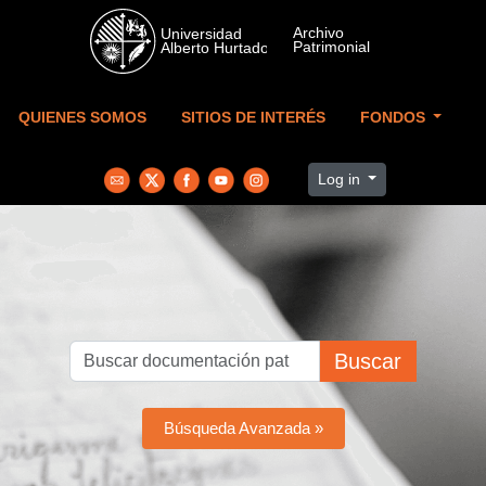
Skip to main content
QUIENES SOMOS
SITIOS DE INTERÉS
FONDOS
Log in
Buscar
Búsqueda Avanzada »