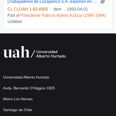
Add t
[Trabajadores de Lozapenco S.A. exponen en relación pago de remuneraciones e indemnizaciones y solicitan gestión]
CL CLUAH 1-93-6905
·
Item
·
1993-04-01
Part of
Presidente Patricio Aylwin Azócar (1990-1994)
Untitled
Universidad Alberto Hurtado
Avda. Bernardo O’Higgins 1825
Metro Los Héroes
Santiago de Chile