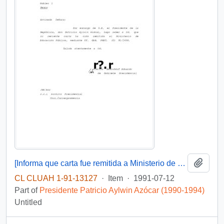
Add t
[Informa que carta fue remitida a Ministerio de Educación Pública, mediante Of. GAB. PRES. (0) 91/2438]
CL CLUAH 1-91-13127
·
Item
·
1991-07-12
Part of
Presidente Patricio Aylwin Azócar (1990-1994)
Untitled