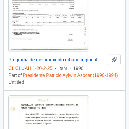
Add t
Programa de mejoramiento urbano regional
CL CLUAH 1-20-2-25
·
Item
·
1990
Part of
Presidente Patricio Aylwin Azócar (1990-1994)
Untitled