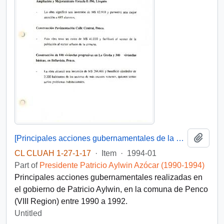
Add t
[Principales acciones gubernamentales de la comuna de Penco]
CL CLUAH 1-27-1-17
·
Item
·
1994-01
Part of
Presidente Patricio Aylwin Azócar (1990-1994)
Principales acciones gubernamentales realizadas en
el gobierno de Patricio Aylwin, en la comuna de Penco
(VIII Region) entre 1990 a 1992.
Untitled