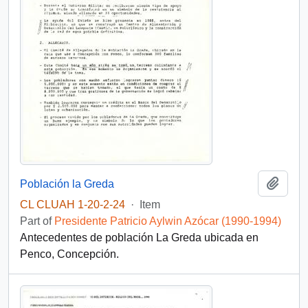
Add t
Población la Greda
CL CLUAH 1-20-2-24
·
Item
Part of
Presidente Patricio Aylwin Azócar (1990-1994)
Antecedentes de población La Greda ubicada en
Penco, Concepción.