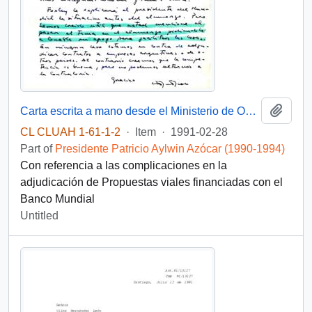
Add t
Carta escrita a mano desde el Ministerio de Obras Públicas, del Gabinete del Ministro, dirigida al Presidente [de la República de Chile]
CL CLUAH 1-61-1-2
·
Item
·
1991-02-28
Part of
Presidente Patricio Aylwin Azócar (1990-1994)
Con referencia a las complicaciones en la
adjudicación de Propuestas viales financiadas con el
Banco Mundial
Untitled