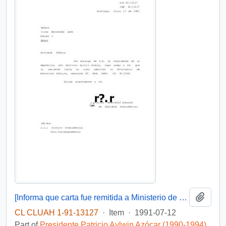
Add t
[Informa que carta fue remitida a Ministerio de Educación Pública, mediante Of. GAB. PRES. (0) 91/2438]
CL CLUAH 1-91-13127
·
Item
·
1991-07-12
Part of
Presidente Patricio Aylwin Azócar (1990-1994)