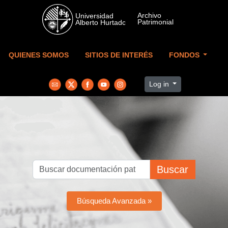
Skip to main content
QUIENES SOMOS
SITIOS DE INTERÉS
FONDOS
Log in
Buscar
Búsqueda Avanzada »