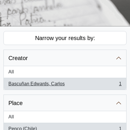
Narrow your results by:
Creator
All
Bascuñan Edwards, Carlos
1
, 1 results
Place
All
Penco (Chile)
1