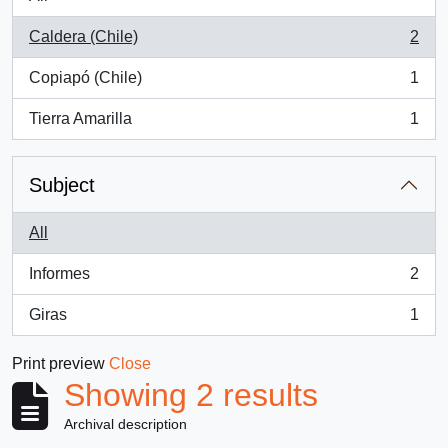
Caldera (Chile)
2
, 2 results
Copiapó (Chile)
1
, 1 results
Tierra Amarilla
1
, 1 results
Subject
All
Informes
2
, 2 results
Giras
1
, 1 results
Print preview
Close
Showing 2 results
Archival description