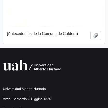
[Antecedentes de la Comuna de Caldera)
Add t
Universidad Alberto Hurtado
Avda. Bernardo O’Higgins 1825