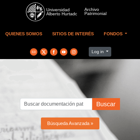
Skip to main content
QUIENES SOMOS
SITIOS DE INTERÉS
FONDOS
Log in
Buscar
Búsqueda Avanzada »