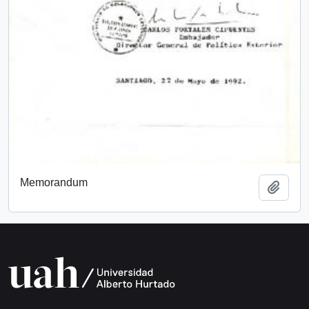
Memorandum
Añadi