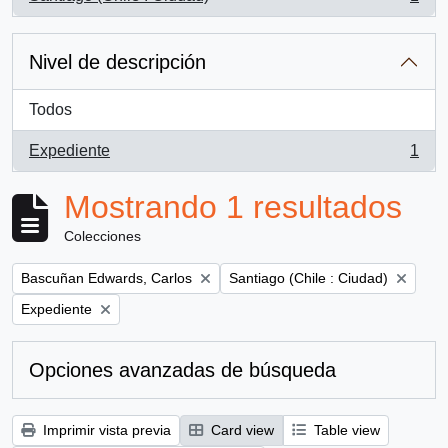
, 1 resultados
Nivel de descripción
Todos
Expediente
1
, 1 resultados
Mostrando 1 resultados
Colecciones
Remove filter:
Remove filter:
Bascuñan Edwards, Carlos
Santiago (Chile : Ciudad)
Remove filter:
Expediente
Opciones avanzadas de búsqueda
Imprimir vista previa
Card view
Table view