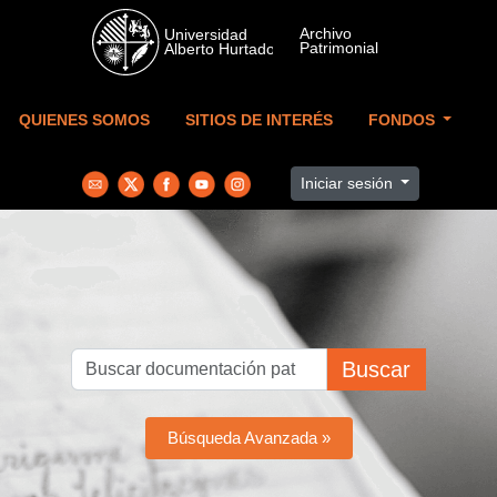
Skip to main content
QUIENES SOMOS
SITIOS DE INTERÉS
FONDOS
Iniciar sesión
Buscar
Búsqueda Avanzada »